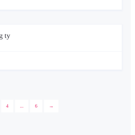
g ty
4
...
6
→