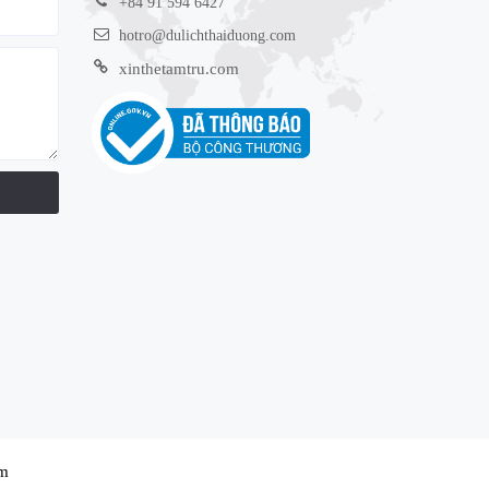
+84 91 594 6427
hotro@dulichthaiduong.com
xinthetamtru.com
sm