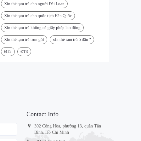
Xin thẻ tạm trú cho người Đài Loan
Xin thẻ tạm trú cho quốc tịch Hàn Quốc
Xin thẻ tạm trú không có giấy phép lao động
Xin thẻ tạm trú trọn gói
xin thẻ tạm trú ở đâu ?
ĐT2
ĐT3
Contact Info
302 Cộng Hòa, phường 13, quận Tân
Bình, Hồ Chí Minh